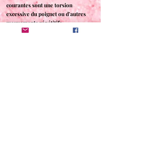
courantes sont une torsion
excessive du poignet ou d'autres
mouvements répétitifs.
Tendinite du coude
Le coude du joueur de tennis, ou
l'épicondylite en termes médicaux,
est caractérisé par l'apparition
d'une inflammation à l'endroit
d'insertion du tendon. On sait que
le tennis n'est pas la seule activité à
l'origine d'une épicondylite.
Symptômes des tendinites