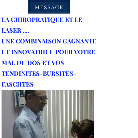
MESSAGE
LA CHIROPRATIQUE ET LE
LASER ....
UNE COMBINAISON GAGNANTE
ET INNOVATRICE POUR VOTRE
MAL DE DOS ET VOS
TENDINITES-BURSITES-
FASCIITES